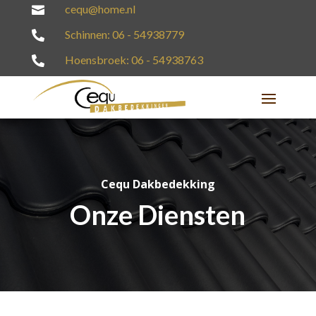
cequ@home.nl

Schinnen: 06 - 54938779

Hoensbroek: 06 - 54938763

Cequ Dakbedekking
Onze Diensten