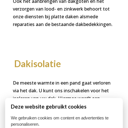
Ook het aanbrengen van dakgoten en het
verzorgen van lood- en zinkwerk behoort tot
onze diensten bij platte daken alsmede
reparaties aan de bestaande dakbedekkingen.
Dakisolatie
De meeste warmte in een pand gaat verloren
via het dak. U kunt ons inschakelen voor het
isoleren van uw dak. Hiermee wordt een
aanzienlijke energiebesparing bereikt. In de
Deze website gebruikt cookies
praktijk is gebleken dat een isolatie van
We gebruiken cookies om content en advertenties te
buitenaf de meest efficiënte werkwijze is.
personaliseren.