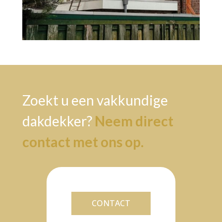
Zoekt u een vakkundige
dakdekker?
Neem direct
contact met ons op.
CONTACT